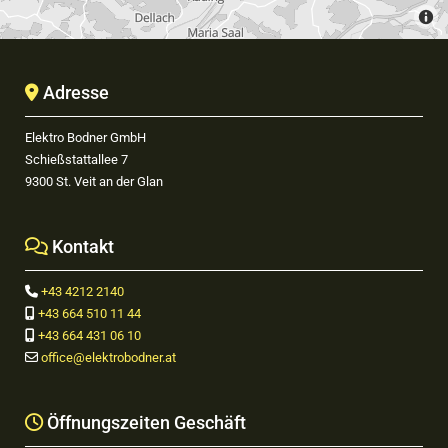
Adresse

Elektro Bodner GmbH
Schießstattallee 7
9300 St. Veit an der Glan
Kontakt

+43 4212 2140

+43 664 510 11 44

+43 664 431 06 10

office@elektrobodner.at

Öffnungszeiten Geschäft
