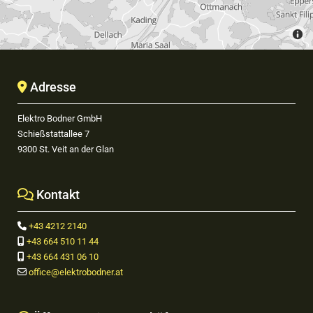
Adresse

Elektro Bodner GmbH
Schießstattallee 7
9300 St. Veit an der Glan
Kontakt

+43 4212 2140

+43 664 510 11 44

+43 664 431 06 10

office@elektrobodner.at
